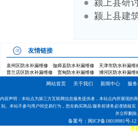
●
颍上县研
●
颍上县建
友情链接
袁州区防水补漏维修
伽师县防水补漏维修
天津市防水补漏维
普兰店区防水补漏维修
宽甸防水补漏维修
浉河区防水补漏维
网站首页
关于我们
新闻中心
服务
内容声明：本站点为第三方互联网信息服务提供者，本站点内所展现的商
别。本站不参与用户间交易行为，您在购买商品/服务前请务必谨慎核实
并立即删除。反
备案号：闽ICP备18018981号-12
手机
7*12小时客服热线: 康师傅