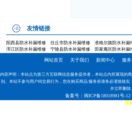
友情链接
阳西县防水补漏维修
任丘市防水补漏维修
准格尔旗防水补漏
浑江区防水补漏维修
宁陵县防水补漏维修
田家庵区防水补漏
网站首页
关于我们
新闻中心
服务
内容声明：本站点为第三方互联网信息服务提供者，本站点内所展现的商
别。本站不参与用户间交易行为，您在购买商品/服务前请务必谨慎核实
并立即删除。反
备案号：闽ICP备18018981号-12
手机
7*12小时客服热线: 康师傅