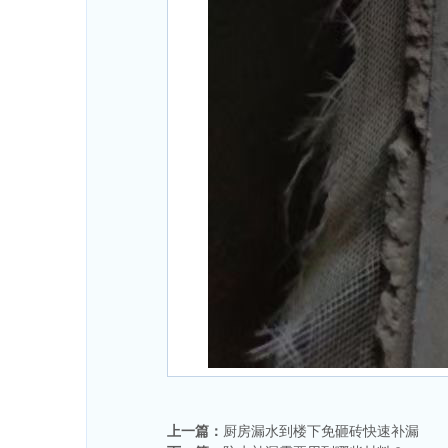
上一篇：
厨房漏水到楼下免砸砖快速补漏