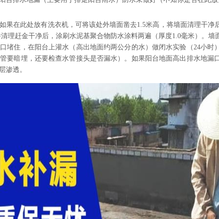
如果在此处放有洗衣机，可将该处外墙面凿去1.5米高，将墙面清理干净
并清理赶金干净后，涂刷水泥基聚合物防水涂料两遍（厚度1.0毫米）。
口堵住，在阳台上灌水（高出地面约两公分的水）做闭水实验（24小时
水管要暗埋，还要检查水管接头是否漏水）。如果阳台地面高出排水地漏
层渗透。