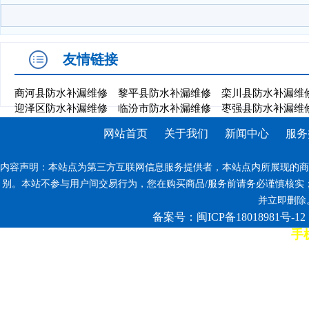
友情链接
商河县防水补漏维修
黎平县防水补漏维修
栾川县防水补漏维
迎泽区防水补漏维修
临汾市防水补漏维修
枣强县防水补漏维
网站首页
关于我们
新闻中心
服务
内容声明：本站点为第三方互联网信息服务提供者，本站点内所展现的商
别。本站不参与用户间交易行为，您在购买商品/服务前请务必谨慎核实
并立即删除。反
备案号：闽ICP备18018981号-12
手机
7*12小时客服热线: 康师傅